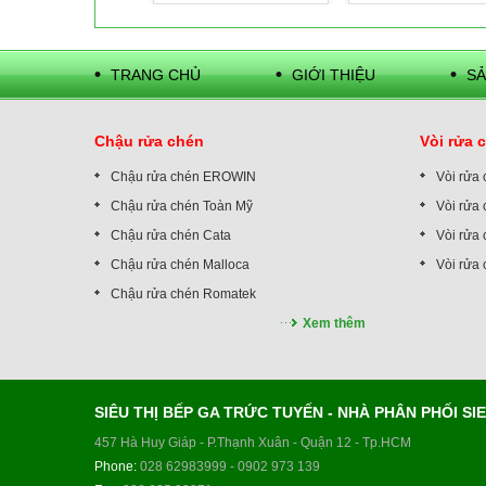
TRANG CHỦ
GIỚI THIỆU
SẢ
Chậu rửa chén
Vòi rửa 
Chậu rửa chén EROWIN
Vòi rửa
Chậu rửa chén Toàn Mỹ
Vòi rửa 
Chậu rửa chén Cata
Vòi rửa 
Chậu rửa chén Malloca
Vòi rửa
Chậu rửa chén Romatek
Xem thêm
SIÊU THỊ BẾP GA TRỨC TUYẾN - NHÀ PHÂN PHỐI S
457 Hà Huy Giáp - P.Thạnh Xuân - Quận 12 - Tp.HCM
Phone:
028 62983999 - 0902 973 139