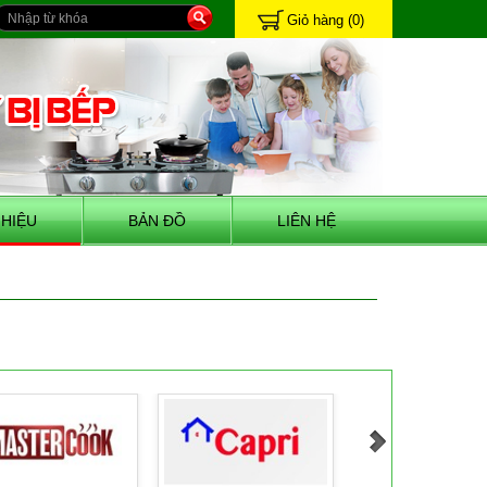
Giỏ hàng
(0)
HIỆU
BẢN ĐỒ
LIÊN HỆ