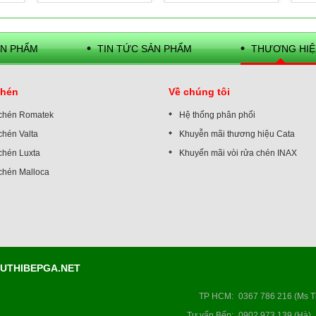
N PHẨM
TIN TỨC SẢN PHẨM
THƯƠNG HIỆ
chén
Về chúng tôi
 chén Romatek
Hệ thống phân phối
chén Valta
Khuyễn mãi thương hiệu Cata
chén Luxta
Khuyến mãi vòi rửa chén INAX
 chén Malloca
IEUTHIBEPGA.NET
TP HCM
:
0367 786 216 (Ms T
Tư vấn Bếp
:
0902 973 139 (Hà)