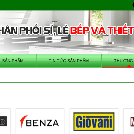
SẢN PHẨM
TIN TỨC SẢN PHẨM
THƯƠNG 