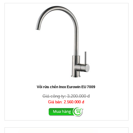
Vòi rửa chén Inox Eurowin EU 7009
Giá công ty:
3.200.000 đ
Giá bán:
2.560.000 đ