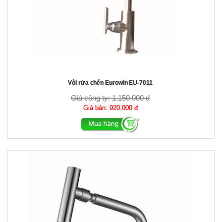
Vòi rửa chén Eurowin EU-7011
Giá công ty:
1.150.000 đ
Giá bán:
920.000 đ