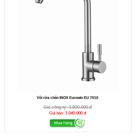
Vòi rửa chén INOX Eurowin EU 7010
Giá công ty:
3.800.000 đ
Giá bán:
3.040.000 đ