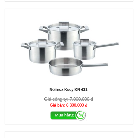
Nồi inox Kucy KN-431
Giá công ty:
7.000.000 đ
Giá bán:
6.300.000 đ