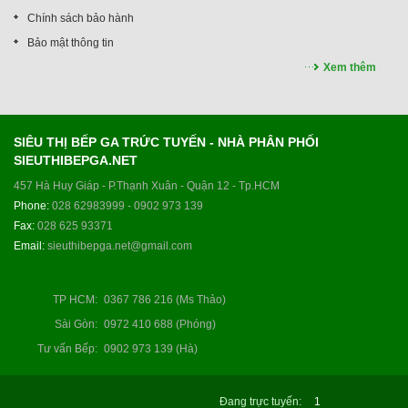
Chính sách bảo hành
Bảo mật thông tin
Xem thêm
SIÊU THỊ BẾP GA TRỨC TUYẾN - NHÀ PHÂN PHỐI
SIEUTHIBEPGA.NET
457 Hà Huy Giáp - P.Thạnh Xuân - Quận 12 - Tp.HCM
Phone:
028 62983999 - 0902 973 139
Fax:
028 625 93371
Email:
sieuthibepga.net@gmail.com
TP HCM
:
0367 786 216 (Ms Thảo)
Sài Gòn
:
0972 410 688 (Phóng)
Tư vấn Bếp
:
0902 973 139 (Hà)
Đang trực tuyến:
1