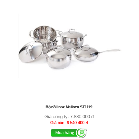
Bộ nồi Inox Malloca ST1119
Giá công ty:
7.880.000 đ
Giá bán:
6.540.400 đ