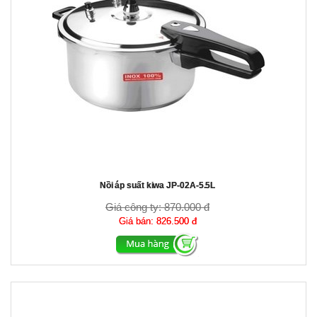
Nồi áp suất kiwa JP-02A-5.5L
Giá công ty:
870.000 đ
Giá bán:
826.500 đ