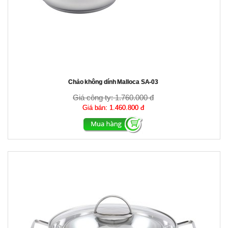
Chảo không dính Malloca SA-03
Giá công ty:
1.760.000 đ
Giá bán:
1.460.800 đ