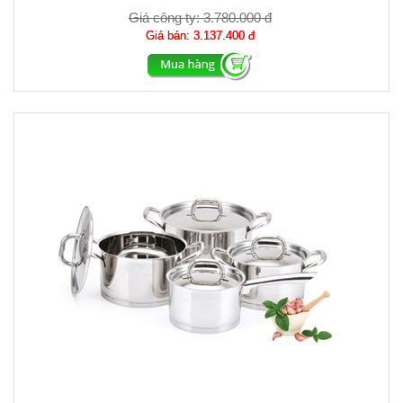
Giá công ty:
3.780.000 đ
Giá bán:
3.137.400 đ