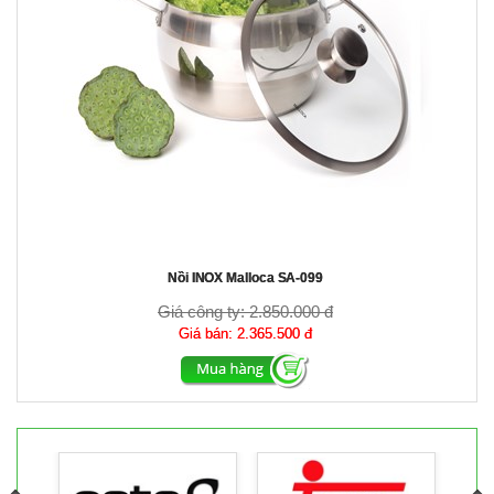
Nồi INOX Malloca SA-099
Giá công ty:
2.850.000 đ
Giá bán:
2.365.500 đ