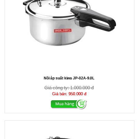
Nồi áp suất kiwa JP-02A-9.0L
Giá công ty:
1.000.000 đ
Giá bán:
950.000 đ