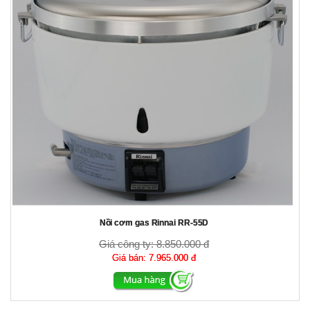
Nồi cơm gas Rinnai RR-55D
Giá công ty:
8.850.000 đ
Giá bán:
7.965.000 đ