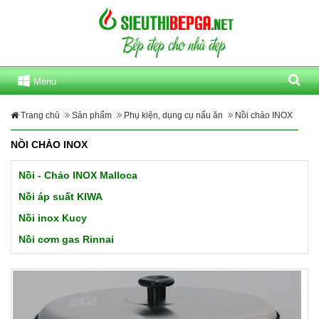
Menu
Trang chủ
Sản phẩm
Phụ kiện, dụng cụ nấu ăn
Nồi chảo INOX
NỒI CHẢO INOX
Nồi - Chảo INOX Malloca
Nồi áp suất KIWA
Nồi inox Kucy
Nồi cơm gas Rinnai