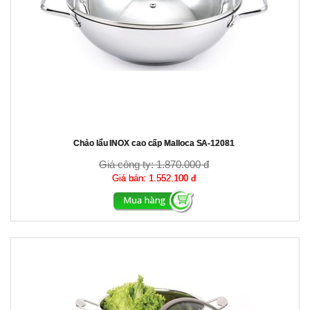
Chảo lẩu INOX cao cấp Malloca SA-12081
Giá công ty:
1.870.000 đ
Giá bán:
1.552.100 đ