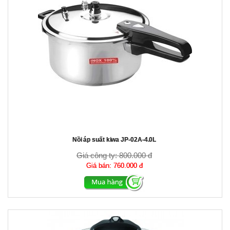
Nồi áp suất kiwa JP-02A-4.0L
Giá công ty:
800.000 đ
Giá bán:
760.000 đ