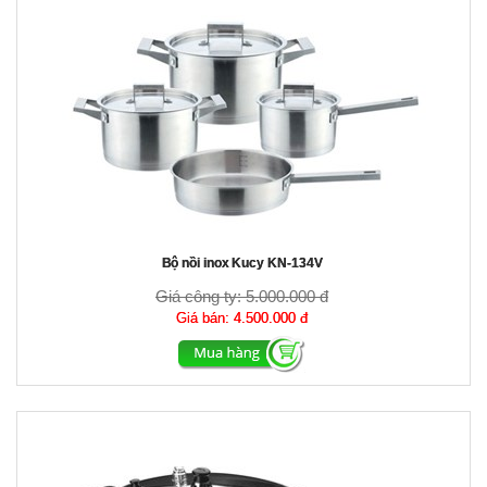
Bộ nồi inox Kucy KN-134V
Giá công ty:
5.000.000 đ
Giá bán:
4.500.000 đ