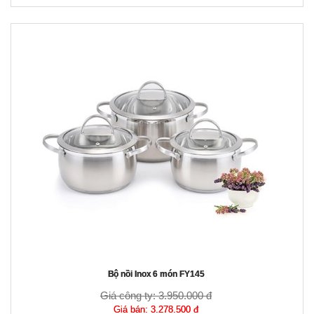
Bộ nồi Inox 6 món FY145
Giá công ty:
3.950.000 đ
Giá bán:
3.278.500 đ