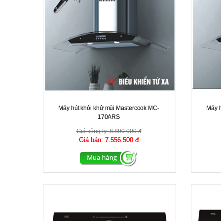
Máy hút khói khử mùi Mastercook MC-
Máy h
170ARS
Giá công ty:
8.890.000 đ
Giá bán:
7.556.500 đ