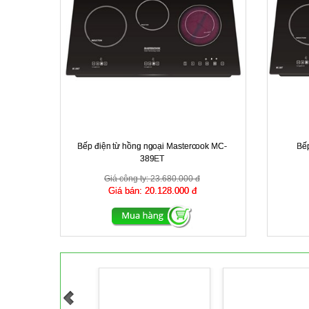
Bếp điện từ hồng ngoại Mastercook MC-
Bế
389ET
Giá công ty:
23.680.000 đ
Giá bán:
20.128.000 đ