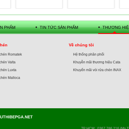
N PHẨM
TIN TỨC SẢN PHẨM
THƯƠNG HIỆ
chén
Về chúng tôi
 chén Romatek
Hệ thống phân phối
chén Valta
Khuyễn mãi thương hiệu Cata
chén Luxta
Khuyến mãi vòi rửa chén INAX
 chén Malloca
IEUTHIBEPGA.NET
TP HCM
:
0367 786 216 (Ms T