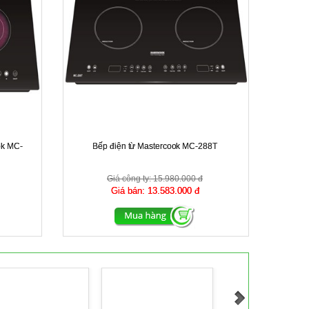
ok MC-
Bếp điện từ Mastercook MC-288T
Giá công ty:
15.980.000 đ
Giá bán:
13.583.000 đ