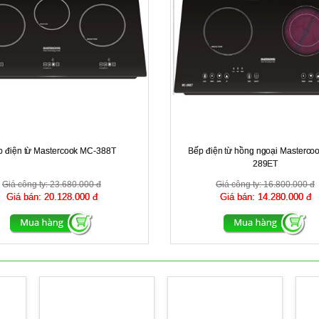
p điện từ Mastercook MC-388T
Bếp điện từ hồng ngoại Masterco
289ET
Giá công ty:
23.680.000 đ
Giá công ty:
16.800.000 đ
Giá bán:
20.128.000 đ
Giá bán:
14.280.000 đ