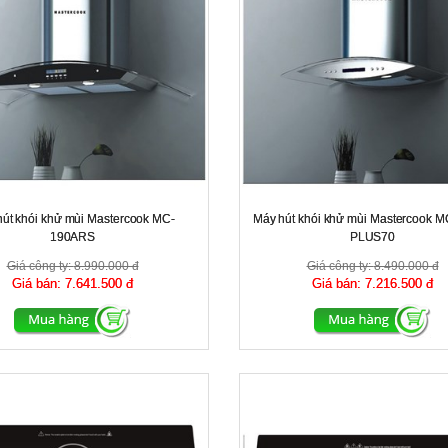
út khói khử mùi Mastercook MC-
Máy hút khói khử mùi Mastercook
190ARS
PLUS70
Giá công ty:
8.990.000 đ
Giá công ty:
8.490.000 đ
Giá bán:
7.641.500 đ
Giá bán:
7.216.500 đ