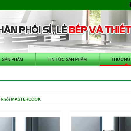
SẢN PHẨM
TIN TỨC SẢN PHẨM
THƯƠNG 
t khói MASTERCOOK