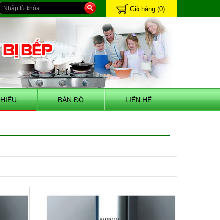
Giỏ hàng
(0)
HIỆU
BẢN ĐỒ
LIÊN HỆ