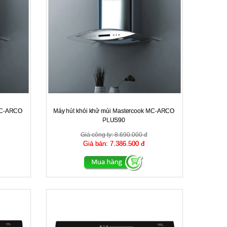
 MC-ARCO
Máy hút khói khử mùi Mastercook MC-ARCO
PLUS90
Giá công ty:
8.690.000 đ
Giá bán:
7.386.500 đ