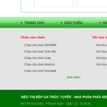
TRANG CHỦ
GIỚI THIỆU
SẢ
Chậu rửa chén
Vòi rửa 
Chậu rửa chén EROWIN
Vòi rửa
Chậu rửa chén Toàn Mỹ
Vòi rửa 
Chậu rửa chén Cata
Vòi rửa 
Chậu rửa chén Malloca
Vòi rửa
Chậu rửa chén Romatek
Xem thêm
SIÊU THỊ BẾP GA TRỨC TUYẾN - NHÀ PHÂN PHỐI S
457 Hà Huy Giáp - P.Thạnh Xuân - Quận 12 - Tp.HCM