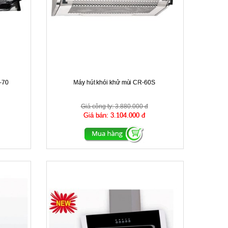
-70
Máy hút khói khử mùi CR-60S
Giá công ty:
3.880.000 đ
Giá bán:
3.104.000 đ