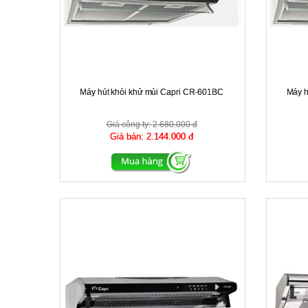
Máy hút khói khử mùi Capri CR-601BC
Máy h
Giá công ty:
2.680.000 đ
Giá bán:
2.144.000 đ