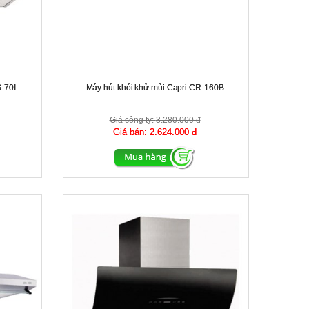
-70I
Máy hút khói khử mùi Capri CR-160B
Giá công ty:
3.280.000 đ
Giá bán:
2.624.000 đ