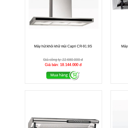
Máy hút khói khử mùi Capri CR-91.9S
Máy 
Giá công ty:
22.680.000 đ
Giá bán:
18.144.000 đ