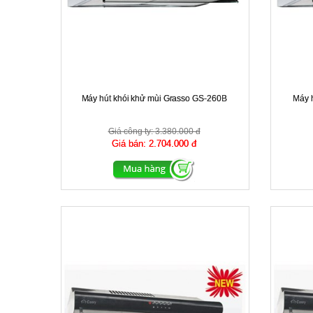
Máy hút khói khử mùi Grasso GS-260B
Máy 
Giá công ty:
3.380.000 đ
Giá bán:
2.704.000 đ