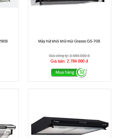
-290B
Máy hút khói khử mùi Grasso GS-70B
Giá công ty:
3.480.000 đ
Giá bán:
2.784.000 đ