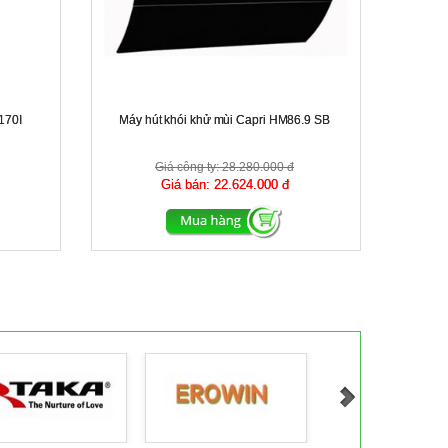
170I
Máy hút khói khử mùi Capri HM86.9 SB
Giá công ty:
28.280.000 đ
Giá bán:
22.624.000 đ