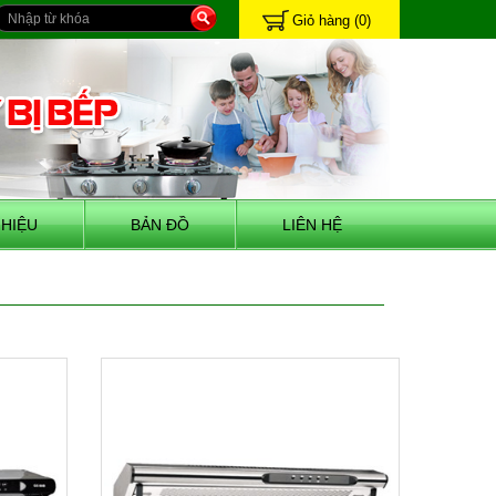
Giỏ hàng
(0)
HIỆU
BẢN ĐỒ
LIÊN HỆ