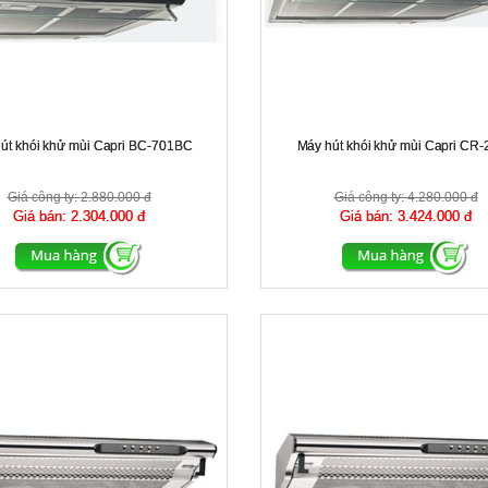
út khói khử mùi Capri BC-701BC
Máy hút khói khử mùi Capri CR
Giá công ty:
2.880.000 đ
Giá công ty:
4.280.000 đ
Giá bán:
2.304.000 đ
Giá bán:
3.424.000 đ