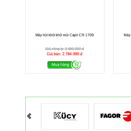
Máy hút khói khử mùi Capri CR-170B
Máy 
Giá công ty:
3.480.000 đ
Giá bán:
2.784.000 đ