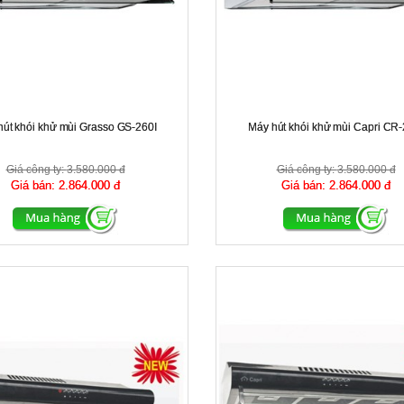
hút khói khử mùi Grasso GS-260I
Máy hút khói khử mùi Capri CR-
Giá công ty:
3.580.000 đ
Giá công ty:
3.580.000 đ
Giá bán:
2.864.000 đ
Giá bán:
2.864.000 đ