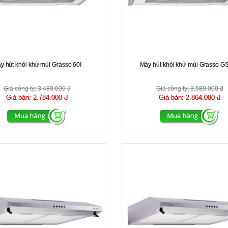
y hút khói khử mùi Grasso 60I
Máy hút khói khử mùi Grasso GS
Giá công ty:
3.480.000 đ
Giá công ty:
3.580.000 đ
Giá bán:
2.784.000 đ
Giá bán:
2.864.000 đ