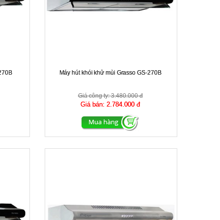
-270B
Máy hút khói khử mùi Grasso GS-270B
Giá công ty:
3.480.000 đ
Giá bán:
2.784.000 đ