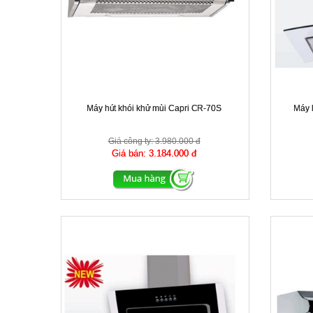
Máy hút khói khử mùi Capri CR-70S
Máy 
Giá công ty:
3.980.000 đ
Giá bán:
3.184.000 đ