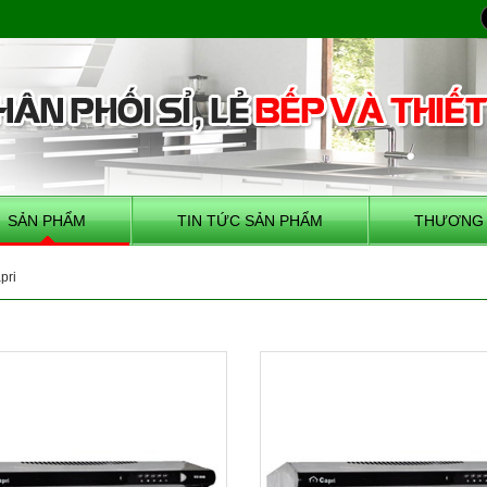
SẢN PHẨM
TIN TỨC SẢN PHẨM
THƯƠNG 
pri