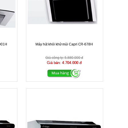
-901H
Máy hút khói khử mùi Capri CR-678H
Giá công ty:
5.880.000 đ
Giá bán:
4.704.000 đ