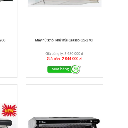
260I
Máy hút khói khử mùi Grasso GS-270I
Giá công ty:
3.680.000 đ
Giá bán:
2.944.000 đ