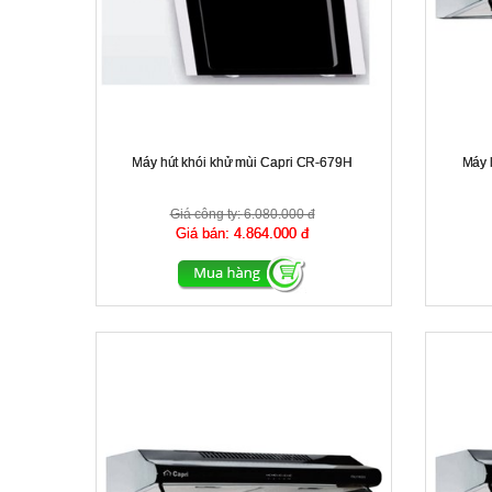
Máy hút khói khử mùi Capri CR-679H
Máy 
Giá công ty:
6.080.000 đ
Giá bán:
4.864.000 đ