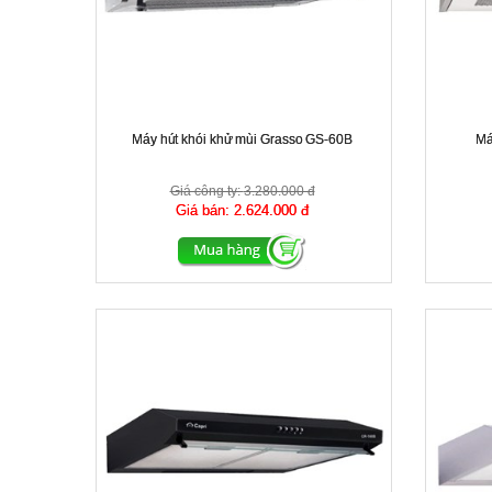
Máy hút khói khử mùi Grasso GS-60B
Má
Giá công ty:
3.280.000 đ
Giá bán:
2.624.000 đ