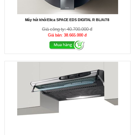
Máy hút khói Elica SPACE EDS DIGITAL R BL/A/78
Giá công ty:
40.700.000 đ
Giá bán:
38.665.000 đ