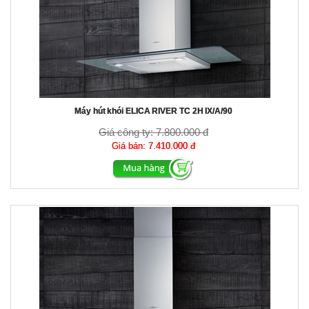
Máy hút khói ELICA RIVER TC 2H IX/A/90
Giá công ty:
7.800.000 đ
Giá bán:
7.410.000 đ