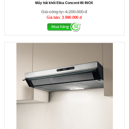
Máy hút khói Elica Concord 60 INOX
Giá công ty:
4.200.000 đ
Giá bán:
3.990.000 đ