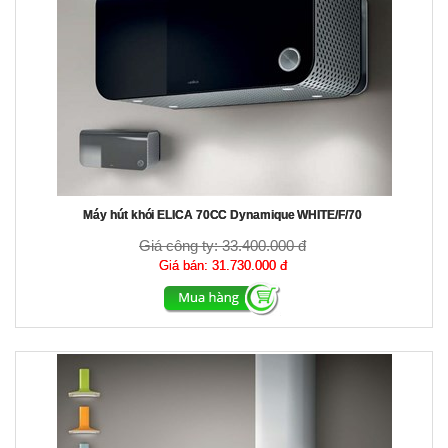
Máy hút khói ELICA 70CC Dynamique WHITE/F/70
Giá công ty:
33.400.000 đ
Giá bán:
31.730.000 đ