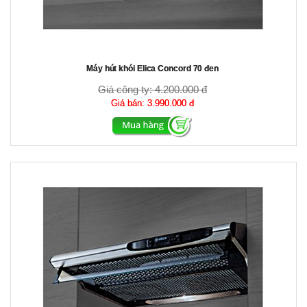
Máy hút khói Elica Concord 70 đen
Giá công ty:
4.200.000 đ
Giá bán:
3.990.000 đ