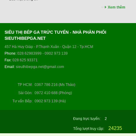
Xem thêm
SIÊU THỊ BẾP GA TRỨC TUYẾN - NHÀ PHÂN PHỐI
SIEUTHIBEPGA.NET
457 Hà Huy Giáp - P.Thạnh Xuân - Quận 12 - Tp.HCM
Phone:
028 62983999 - 0902 973 139
Fax:
028 625 93371
Email:
sieuthibepga.net@gmail.com
TP HCM
:
0367 786 216 (Ms Thảo)
Sài Gòn
:
0972 410 688 (Phóng)
Tư vấn Bếp
:
0902 973 139 (Hà)
Đang trực tuyến:
2
24235
Tổng lượt truy cập: