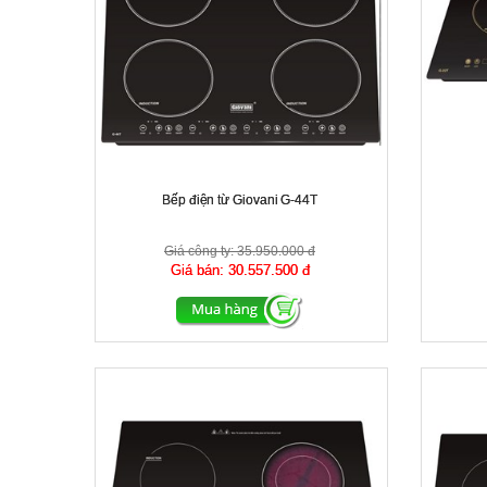
Bếp điện từ Giovani G-44T
Giá công ty:
35.950.000 đ
Giá bán:
30.557.500 đ