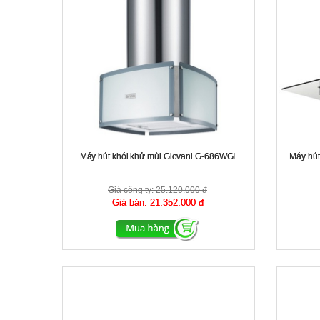
Máy hút khói khử mùi Giovani G-686WGI
Máy hút
Giá công ty:
25.120.000 đ
Giá bán:
21.352.000 đ