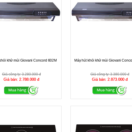
khói khử mùi Giovani Concord 602M
Máy hút khói khử mùi Giovani Conc
Giá công ty:
3.280.000 đ
Giá công ty:
3.380.000 đ
Giá bán:
2.788.000 đ
Giá bán:
2.873.000 đ