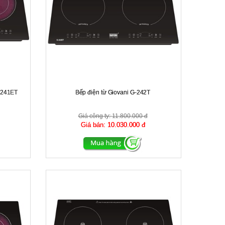
G-241ET
Bếp điện từ Giovani G-242T
Giá công ty:
11.800.000 đ
Giá bán:
10.030.000 đ