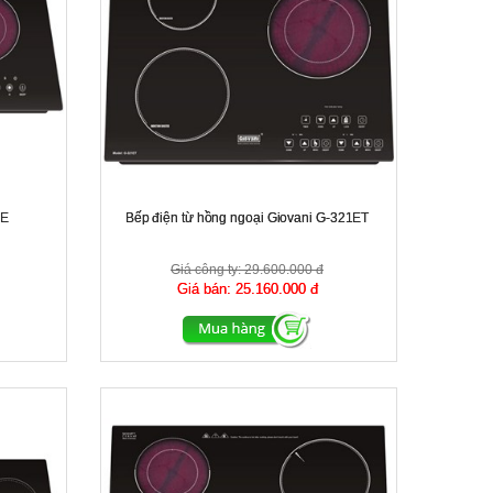
2E
Bếp điện từ hồng ngoại Giovani G-321ET
Giá công ty:
29.600.000 đ
Giá bán:
25.160.000 đ