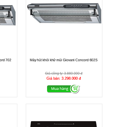
ord 702
Máy hút khói khử mùi Giovani Concord 602S
Giá công ty:
3.880.000 đ
Giá bán:
3.298.000 đ