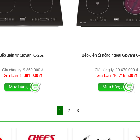
Bếp điện từ Giovani G-252T
Bếp điện từ hồng ngoại Giovani 
Giá công ty:
9.860.000 đ
Giá công ty:
19.670.000 đ
Giá bán:
8.381.000 đ
Giá bán:
16.719.500 đ
1
2
3