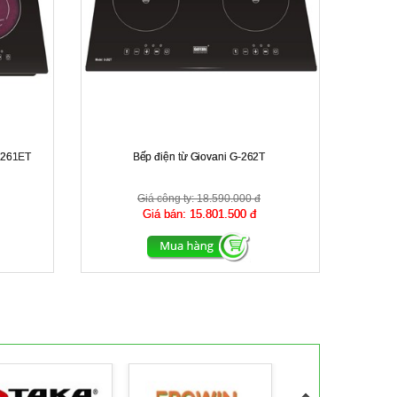
G-261ET
Bếp điện từ Giovani G-262T
Giá công ty:
18.590.000 đ
Giá bán:
15.801.500 đ