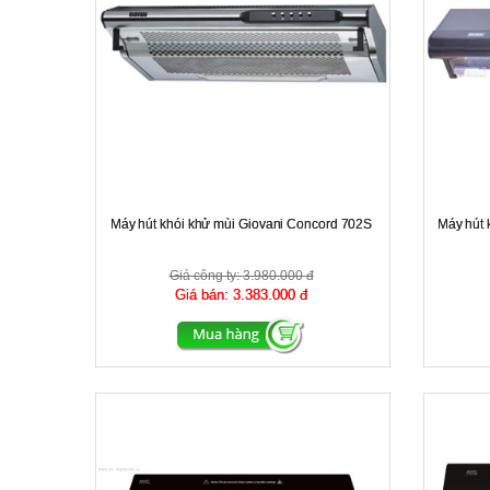
Máy hút khói khử mùi Giovani Concord 702S
Máy hút 
Giá công ty:
3.980.000 đ
Giá bán:
3.383.000 đ