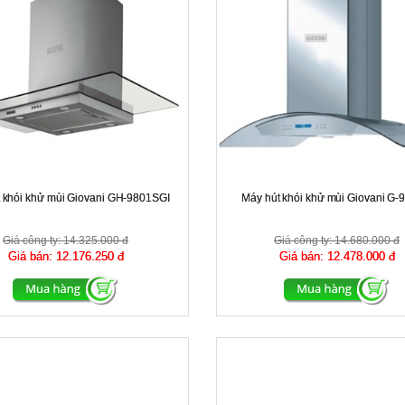
 khói khử mùi Giovani GH-9801SGI
Máy hút khói khử mùi Giovani G
Giá công ty:
14.325.000 đ
Giá công ty:
14.680.000 đ
Giá bán:
12.176.250 đ
Giá bán:
12.478.000 đ