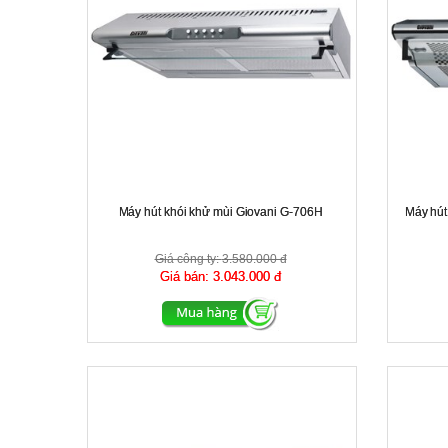
Máy hút khói khử mùi Giovani G-706H
Máy hút
Giá công ty:
3.580.000 đ
Giá bán:
3.043.000 đ