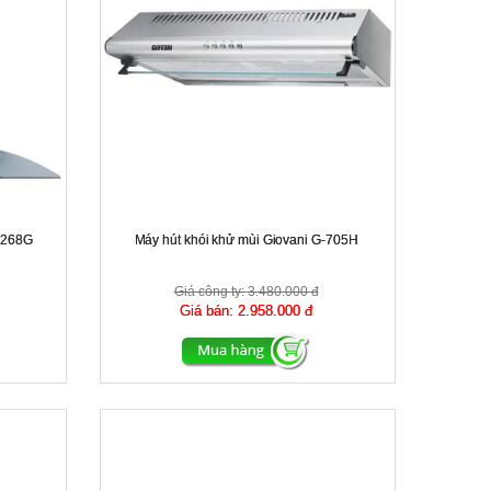
-9268G
Máy hút khói khử mùi Giovani G-705H
Giá công ty:
3.480.000 đ
Giá bán:
2.958.000 đ