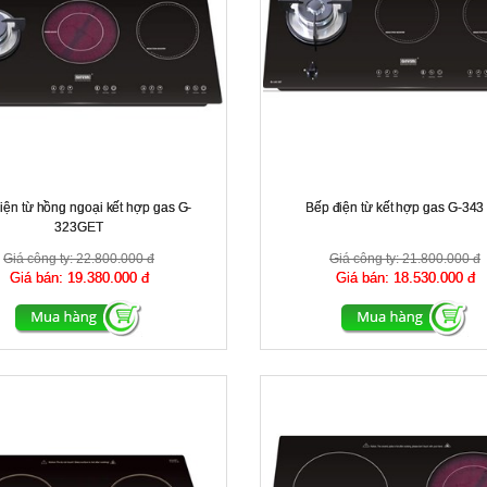
iện từ hồng ngoại kết hợp gas G-
Bếp điện từ kết hợp gas G-343
323GET
Giá công ty:
22.800.000 đ
Giá công ty:
21.800.000 đ
Giá bán:
19.380.000 đ
Giá bán:
18.530.000 đ