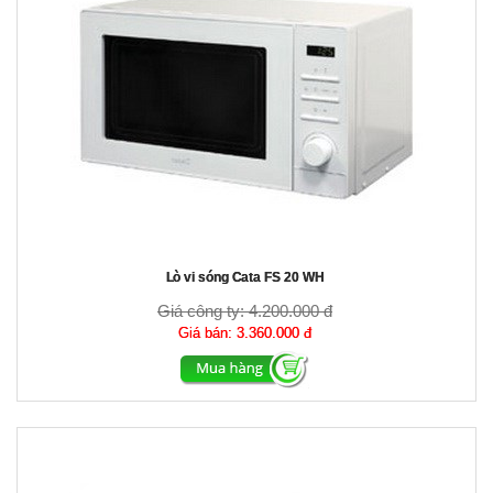
Lò vi sóng Cata FS 20 WH
Giá công ty:
4.200.000 đ
Giá bán:
3.360.000 đ