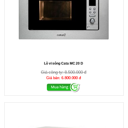
Lò vi sóng Cata MC 20 D
Giá công ty:
8.500.000 đ
Giá bán:
6.800.000 đ