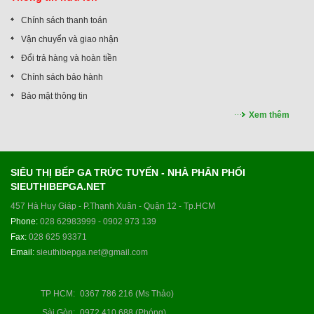
Chính sách thanh toán
Vận chuyển và giao nhận
Đổi trả hàng và hoàn tiền
Chính sách bảo hành
Bảo mật thông tin
Xem thêm
SIÊU THỊ BẾP GA TRỨC TUYẾN - NHÀ PHÂN PHỐI
SIEUTHIBEPGA.NET
457 Hà Huy Giáp - P.Thạnh Xuân - Quận 12 - Tp.HCM
Phone:
028 62983999 - 0902 973 139
Fax:
028 625 93371
Email:
sieuthibepga.net@gmail.com
TP HCM
:
0367 786 216 (Ms Thảo)
Sài Gòn
:
0972 410 688 (Phóng)