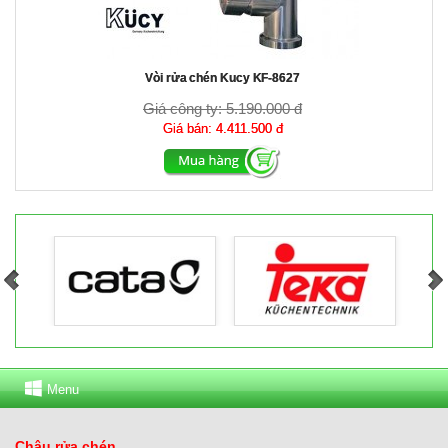
Vòi rửa chén Kucy KF-8627
Giá công ty:
5.190.000 đ
Giá bán:
4.411.500 đ
Menu
Chậu rửa chén